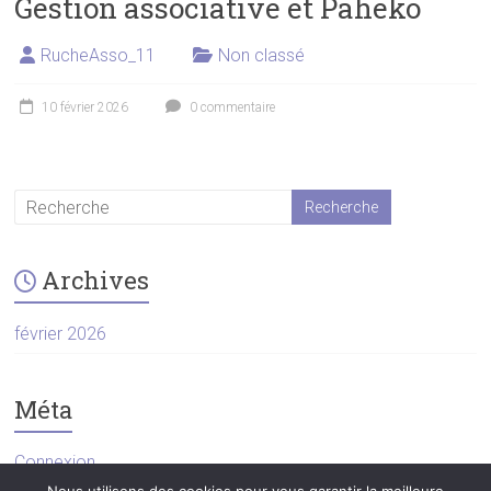
Gestion associative et Paheko
RucheAsso_11
Non classé
10 février 2026
0 commentaire
Archives
février 2026
Méta
Connexion