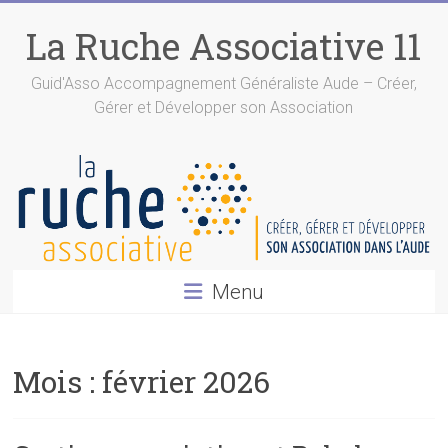
Skip
to
La Ruche Associative 11
content
Guid'Asso Accompagnement Généraliste Aude – Créer,
Gérer et Développer son Association
Menu
Mois :
février 2026